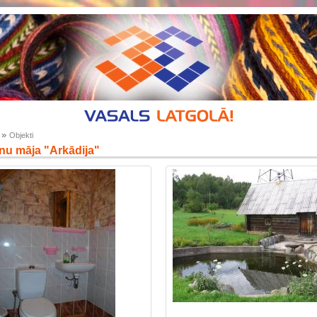
»
Objekti
nu māja "Arkādija"