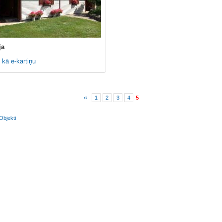
ja
 kā e-kartiņu
«
1
2
3
4
5
Objekti