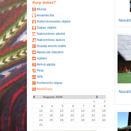
Kurp doties?
Muzeji
Amatniecība
Nosūtīt
Kultūrvēsturiskie objekti
Dabas objekti
Naktsmītnes pilsētā
Naktsmītnes laukos
Iespēja ieturēt maltīti
Atpūta pie ūdeņiem
Izjādes
Aktīvā atpūta
Pirtis
SPA
Konferenču telpas
Meklēšana
Nosūtīt
Augusts 2026
1
2
3
4
5
6
7
8
9
10
11
12
13
14
15
16
17
18
19
20
21
22
23
24
25
26
27
28
29
30
31