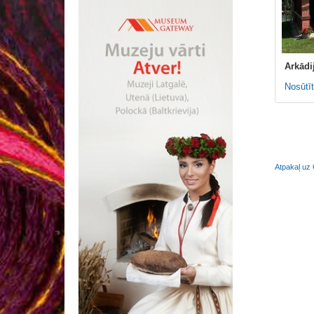
Arkādi
Nosūtīt
Atpakaļ uz 