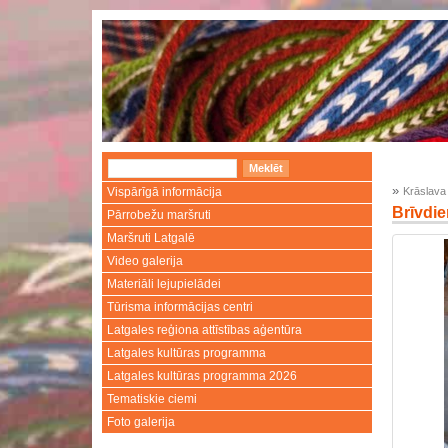
»
Vispārīgā informācija
Krāslava
Brīvdie
Pārrobežu maršruti
Maršruti Latgalē
Video galerija
Materiāli lejupielādei
Tūrisma informācijas centri
Latgales reģiona attīstības aģentūra
Latgales kultūras programma
Latgales kultūras programma 2026
Tematiskie ciemi
Foto galerija