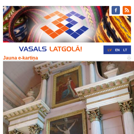
LV
EN
LT
Jauna e-kartiņa
RU
DE