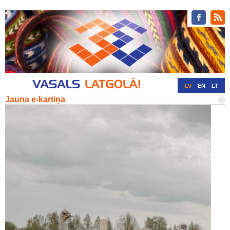
LV
EN
LT
Jauna e-kartiņa
RU
DE