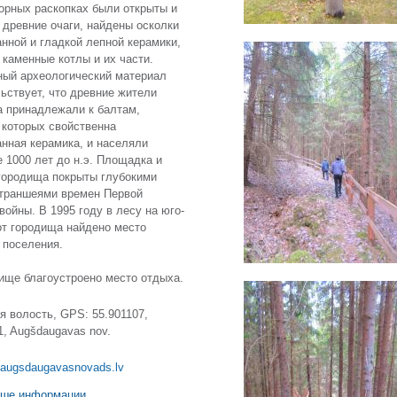
орных раскопках были открыты и
древние очаги, найдены осколки
нной и гладкой лепной керамики,
 каменные котлы и их части.
ый археологический материал
ьствует, что древние жители
 принадлежали к балтам,
 которых свойственна
нная керамика, и населяли
 1000 лет до н.э. Площадка и
городища покрыты глубокими
траншеями времен Первой
войны. В 1995 году в лесу на юго-
от городища найдено место
 поселения.
ищe благоустроено место отдыха.
я волость, GPS: 55.901107,
1, Augšdaugavas nov.
augsdaugavasnovads.lv
ше информации ...