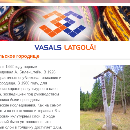
льское городище
 в 1882 году первым
рировал А. Биленштейн. В 1926
Брастиньш опубликовал описание и
ородища. В 1986 году, для
ния характера культурного слоя
, экспедицией под руководством
ониса были проведены
еские исследования. Как на самом
ак и на его склонах и терассах был
рован культурный слой. В ходе
аний было установлено, что
ый слой в толщину достигает 1,8м.