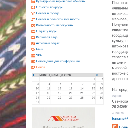
Kультурно-историческиe объекты
При повт
Oбъекты природы
очищены 
Ночлег в городе
штрихова
жернова,
Ночлег в сельской местности
Полученн
Возможность перекусить
свидетел
Oтдых у воды
городища
Верховая езда
культуре
Активный отдых
штрихова
Бани
городище
SPA
терасса 
Помещения для конференций
ямами и 
Поиск
мировой 
востоке 
MONTH_NAME_8 2026
древнего
1
2
3
4
5
6
7
8
9
10
11
12
13
14
15
16
На город
17
18
19
20
21
22
23
Адрес:
24
25
26
27
28
29
30
Свентска
31
26.34365
Э-почта:
turisms@
Боль