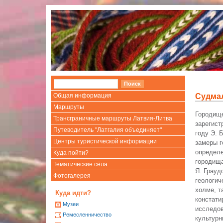
Общая информация
Судма
Маршруты
Городище
Трансграничные маршруты Латвия-Литва
зарегист
Путеводитель "Латгалия объединяет"
году Э. 
Центры туристической информации
замеры г
определе
Куда пойти?
городища
Тематические сёла
Я. Грауд
Фотогалерея
геологич
холме, т
Куда идти?
констати
Mузеи
исследов
Ремесленничество
культурн