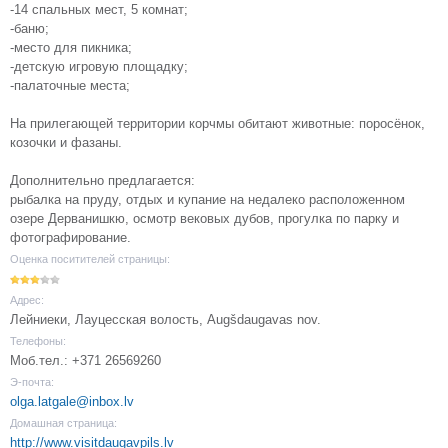
-14 спальных мест, 5 комнат;
-баню;
-место для пикника;
-детскую игровую площадку;
-палаточные места;
На прилегающей территории корчмы обитают животные: поросёнок,
козочки и фазаны.
Дополнительно предлагается:
рыбалка на пруду, отдых и купание на недалеко расположенном
озере Дерванишкю, осмотр вековых дубов, прогулка по парку и
фотографирование.
Оценка поситителей страницы:
Адрес:
Лейниеки, Лауцесская волость, Augšdaugavas nov.
Телефоны:
Моб.тел.: +371 26569260
Э-почта:
olga.latgale@inbox.lv
Домашная страница:
http://www.visitdaugavpils.lv