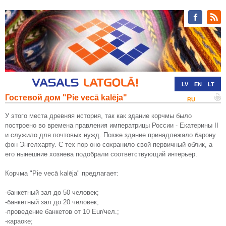
LV
EN
LT
Гостевой дом "Pie vecā kalēja"
RU
DE
У этого места древняя история, так как здание корчмы было
построено во времена правления императрицы России - Екатерины II
и служило для почтовых нужд. Позже здание принадлежало барону
фон Энгелхарту. С тех пор оно сохранило свой первичный облик, а
его нынешние хозяева подобрали соответствующий интерьер.
Корчма "Pie vecā kalēja" предлагает:
-банкетный зал до 50 человек;
-банкетный зал до 20 человек;
-проведение банкетов от 10 Eur/чел.;
-караоке;