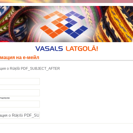
мация на е-мейл
ия о Rūķīši PDF_SUBJECT_AFTER
учателя