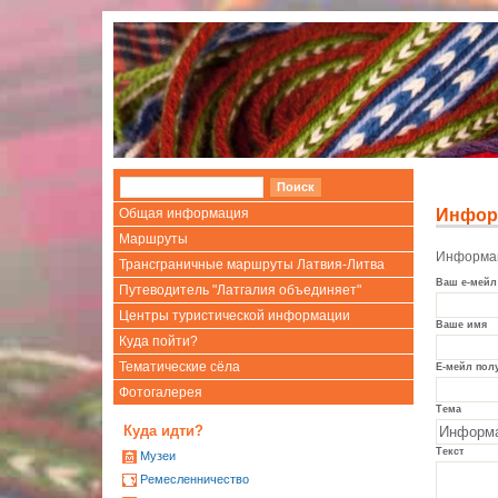
Общая информация
Инфор
Маршруты
Информац
Трансграничные маршруты Латвия-Литва
Ваш е-мейл
Путеводитель "Латгалия объединяет"
Центры туристической информации
Ваше имя
Куда пойти?
Тематические сёла
Е-мейл пол
Фотогалерея
Тема
Куда идти?
Текст
Mузеи
Ремесленничество