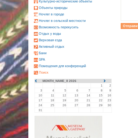
Kультурно-историческиe объекты
Oбъекты природы
Ночлег в городе
Ночлег в сельской местности
Возможность перекусить
Oтдых у воды
Верховая езда
Активный отдых
Бани
SPA
Помещения для конференций
Поиск
MONTH_NAME_8 2026
1
2
3
4
5
6
7
8
9
10
11
12
13
14
15
16
17
18
19
20
21
22
23
24
25
26
27
28
29
30
31