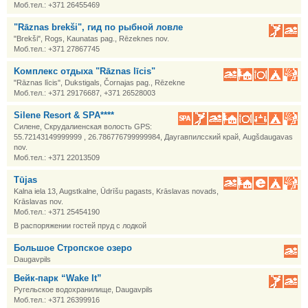
Моб.тел.: +371 26455469
"Rāznas brekši", гид по рыбной ловле
"Brekši", Rogs, Kaunatas pag., Rēzeknes nov.
Моб.тел.: +371 27867745
Kомплекс отдыха "Rāznas līcis"
"Rāznas līcis", Dukstigals, Čornajas pag., Rēzekne
Моб.тел.: +371 29176687, +371 26528003
Silene Resort & SPA****
Силене, Скрудалиенская волость GPS:
55.72143149999999 , 26.786776799999984, Даугавпилсский край, Augšdaugavas
nov.
Моб.тел.: +371 22013509
Tūjas
Kalna iela 13, Augstkalne, Ūdrīšu pagasts, Krāslavas novads,
Krāslavas nov.
Моб.тел.: +371 25454190
В распоряжении гостей пруд с лодкой
Большое Стропское озеро
Daugavpils
Вейк-парк “Wake It”
Ругельское водохранилище, Daugavpils
Моб.тел.: +371 26399916