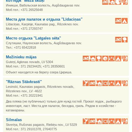
Коттедж "Meža skuķi"
Иникши, Вабольская волость, Augšdaugavas nov.
Моб.тел.: +371 26525648
Места для палаток и отдыха "Līdaciņas"
Līdaciņas, Karpinje, Kaunatas pag., Rēzeknes nov.
Моб.тел.: +371 27293747
Место отдыха "Latgales sēta"
Слутишки, Науенская волость, Augšdaugavas nov.
Тел.: +371 65422818
Mežinieku mājas
Guteņi, Aglonas novads, LV 5304
Моб.тел.: 371 29234425; +371 28350601
Объект находится на берегу озера Цириша.
"Rāznas Stāvkrasti"
Lesinski, Kaunatas pagasts, Rēzeknes novads,
Rēzeknes nov., LV -4622
Моб.тел.: +371 20221941
Два пляжа (не публичных) только для нужд гостей. Прокат лодок., рыбацкого
инвентаря, ласт. Места для палаток, беседка, гриль. Рядом в хозяйстве -
катамараны.
Silmalas
Siveriņa, Rušonas pagasts, Riebiņu nov., LV 5329
Моб.тел.: 371 29101378, 27640775