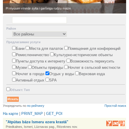
•
Pi myusim vīnmār sylta i garšeiga rudzu maize
Район
Предлагаямие услуги
Бани
Места для палаток
Помещения для конференций
Ремесленничество
Kультурно-историческиe объекты
Пункты доступа к интернету
Возможность перекусить
Mузеи
Oбъекты природы
Ночлег в сельской местности
Ночлег в городе
Oтдых у воды
Верховая езда
Активный отдых
SPA
Oбъект: Тип
•
Упорядочить по
по рейтингу
Простой поиск
На карте
|
PRINT_MAP
|
GET_POI
"Atpūtas bāze Ismeru ezera krastā"
Priedkalnes, Ismeri, Lūznavas pag., Rēzeknes nov.