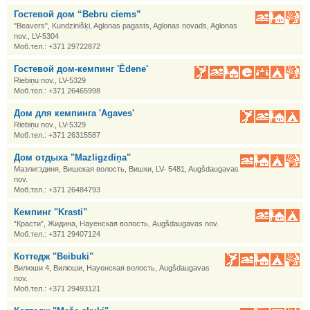
Гостевой дом “Bebru ciems”
"Beavers", Kundzinišķi, Aglonas pagasts, Aglonas novads, Aglonas
nov., LV-5304
Моб.тел.: +371 29722872
Гостевой дом-кемпинг 'Ēdene'
Riebiņu nov., LV-5329
Моб.тел.: +371 26465998
Дом для кемпинга 'Agaves'
Riebiņu nov., LV-5329
Моб.тел.: +371 26315587
Дом отдыха "Mazligzdiņa"
Мазлигздиня, Вишская волость, Вишки, LV- 5481, Augšdaugavas
nov.
Моб.тел.: +371 26484793
Кемпинг "Krasti"
“Красти”, Жидина, Науенская волость, Augšdaugavas nov.
Моб.тел.: +371 29407124
Коттедж "Beibuki"
Вилюши 4, Вилюши, Науенская волость, Augšdaugavas
nov.
Моб.тел.: +371 29493121