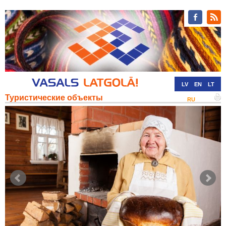
LV
EN
LT
Туристические объекты
RU
DE