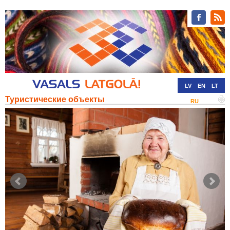
LV
EN
LT
Туристические объекты
RU
DE