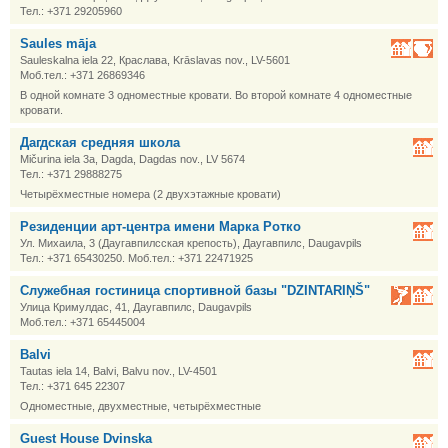
Тел.: +371 29205960
Saules māja
Sauleskalna iela 22, Краслава, Krāslavas nov., LV-5601
Моб.тел.: +371 26869346
В одной комнате 3 одноместные кровати. Во второй комнате 4 одноместные
кровати.
Дагдская средняя школа
Mičurina iela 3a, Dagda, Dagdas nov., LV 5674
Тел.: +371 29888275
Четырёхместные номера (2 двухэтажные кровати)
Резиденции арт-центра имени Марка Ротко
Ул. Михаила, 3 (Даугавпилсская крепость), Даугавпилс, Daugavpils
Тел.: +371 65430250. Моб.тел.: +371 22471925
Служебная гостиница спортивной базы "DZINTARIŅŠ"
Улица Кримулдас, 41, Даугавпилс, Daugavpils
Моб.тел.: +371 65445004
Balvi
Tautas iela 14, Balvi, Balvu nov., LV-4501
Тел.: +371 645 22307
Одноместные, двухместные, четырёхместные
Guest House Dvinska