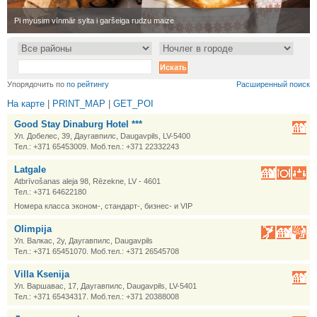
•
Pi myusim vīnmār sylta i garšeiga rudzu maize
•
Упорядочить по
по рейтингу
Расширенный поиск
На карте
|
PRINT_MAP
|
GET_POI
Good Stay Dinaburg Hotel ***
Ул. Добелес, 39, Даугавпилс, Daugavpils, LV-5400
Тел.: +371 65453009. Моб.тел.: +371 22332243
Latgale
Atbrīvošanas aleja 98, Rēzekne, LV - 4601
Тел.: +371 64622180
Номера класса эконом-, стандарт-, бизнес- и VIP
Olimpija
Ул. Валкас, 2у, Даугавпилс, Daugavpils
Тел.: +371 65451070. Моб.тел.: +371 26545708
Villa Ksenija
Ул. Варшавас, 17, Даугавпилс, Daugavpils, LV-5401
Тел.: +371 65434317. Моб.тел.: +371 20388008