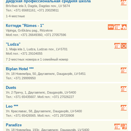
Дагдская профессиональная средняя школа
Brīvības iela 3, Dagda, Dagdas nov., LV 5674
Тел.: +371 65681161; +371 20029811
1-4-местные
Коттедж "Rūmes - 1"
Vipinga, Griškānu pag., Rēzekne
Моб.тел.: +371 26649360, +371 27057596
"Ludza"
1. Maija iela 1, Ludza, Ludzas nov., LV-5701
Моб.тел.: +371 29104055
7 2-местных номера и 1 семейный номер
Biplan Hotel ***
Ул. 18 Новембра, 50, Даугавпилс, Daugavpils, LV-5451
Тел.: +371 29999950
Duets
Ул. 2 Пречу, 1, Даугавпилс, Daugavpils, LV-5400
Тел.: +371 65435607. Моб.тел.: +371 27026227
Leo ***
Ул. Краславас, 58, Даугавпилс, Daugavpils, LV-5400
Тел.: +371 65426565. Моб.тел.: +371 29720908
Paradīze
Ул. 18 Новембра, 193c, Даугавпилс, Daugavpils, LV-5400