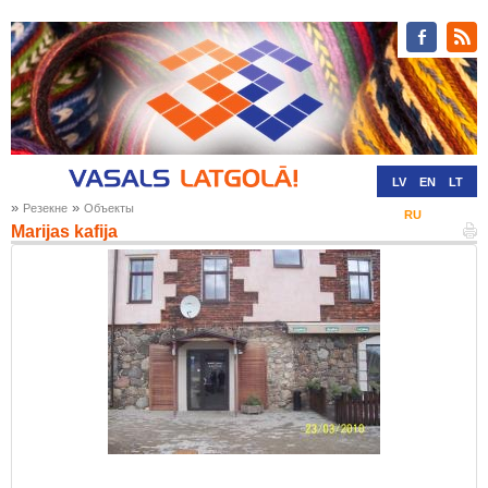
LV
EN
LT
»
»
Резекне
Oбъекты
RU
DE
Marijas kafija