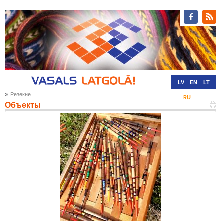
LV
EN
LT
»
Резекне
RU
DE
Oбъекты