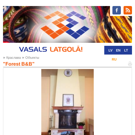
LV
EN
LT
»
»
Краслава
Oбъекты
RU
DE
"Forest B&B"