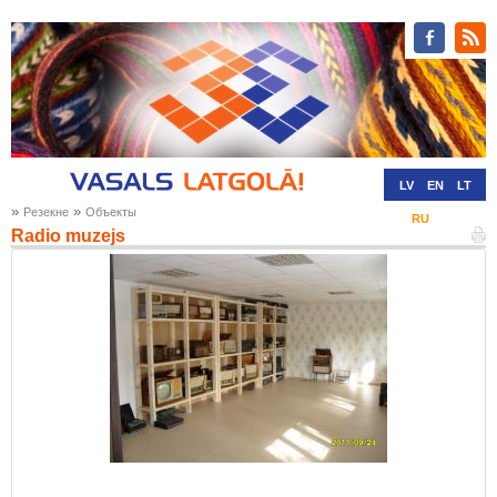
LV
EN
LT
»
»
Резекне
Oбъекты
RU
DE
Radio muzejs