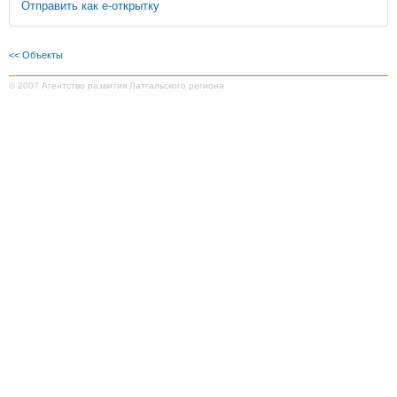
Отправить как е-открытку
<< Oбъекты
© 2007 Агентство развития Латгальского региона