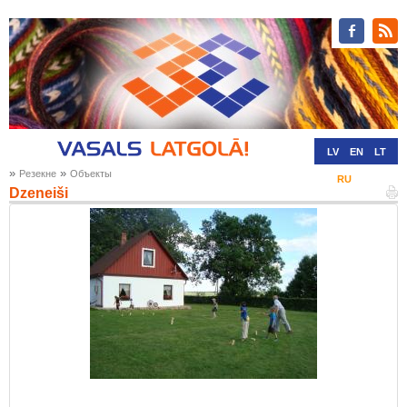
LV
EN
LT
»
»
Резекне
Oбъекты
RU
DE
Dzeneiši