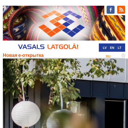
LV
EN
LT
Новая е-открытка
RU
DE