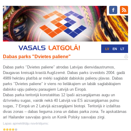
LV
EN
LT
Dabas parks "Dvietes paliene"
RU
DE
Dabas parks ‘’Dvietes paliene’’ atrodas Latvijas dienvidaustrumos,
Daugavas kreisajā krastā Augšzemē. Dabas parks izveidots 2004. gadā
4989 hektāru platībā ar mērķi saglabāt dabiskās palieņu pļavas. Dabas
parks ‘’Dvietes paliene’’ ir viens no lielākajiem un labāk saglabātajiem
dabisko upju palieņu paraugiem Latvijā un Eiropā.
Dabas parka teritorijā konstatētas 12 īpaši aizsargājamas augu un
dzīvnieku sugas, vairāk nekā 40 Latvijā vai ES aizsargājamas putnu
sugas, 7 Eiropā un 2 Latvijā aizsargājami biotopi. Teritorijā ir izdalītas
divas zonas – dabas lieguma zona un dabas parka zona. Te apskatāmas
arī Hailander savvaļas govis un Konik Polsky savvaļas zirgi.
Lapas apmeklētāju novērtējums: