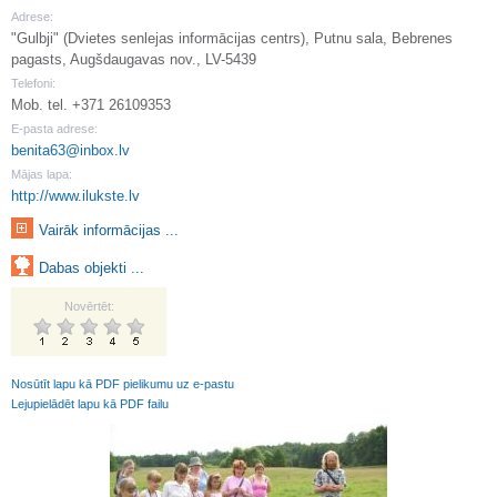
Adrese:
"Gulbji" (Dvietes senlejas informācijas centrs), Putnu sala, Bebrenes
pagasts, Augšdaugavas nov., LV-5439
Telefoni:
Mob. tel. +371 26109353
E-pasta adrese:
benita63@inbox.lv
Mājas lapa:
http://www.ilukste.lv
Vairāk informācijas ...
Dabas objekti ...
Novērtēt:
Nosūtīt lapu kā PDF pielikumu uz e-pastu
Lejupielādēt lapu kā PDF failu