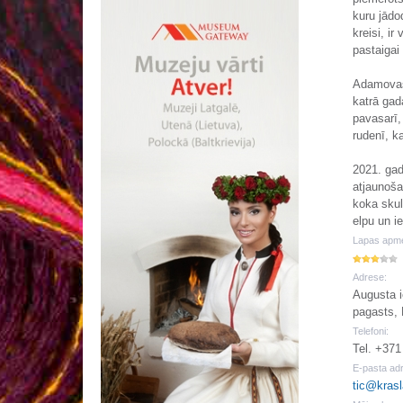
kuru jādo
kreisi, ir
pastaigai
Adamovas
katrā gada
pavasarī,
rudenī, k
2021. gad
atjaunoša
koka skul
elpu un i
Lapas apme
Adrese:
Augusta i
pagasts, 
Telefoni:
Tel. +371
E-pasta ad
tic@krasl