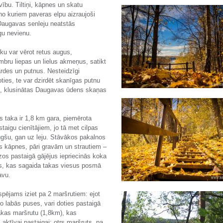
ību. Tiltiņi, kāpnes un skatu
no kuriem paveras elpu aizraujoši
Daugavas senleju neatstās
gu nevienu.
aku var vērot retus augus,
bru liepas un lielus akmeņus, satikt
ardes un putnus. Nesteidzīgi
oties, te var dzirdēt skanīgas putnu
, klusinātas Daugavas ūdens skaņas
taka ir 1,8 km gara, piemērota
staigu cienītājiem, jo tā met cilpas
gšu, gan uz leju. Stāvākos pakalnos
tas kāpnes, pāri gravām un strautiem –
Mazos pastaigā gājējus iepriecinās koka
s, kas sagaida takas viesus posmā
avu.
espējams iziet pa 2 maršrutiem: ejot
no labās puses, vari doties pastaigā
akas maršrutu (1,8km), kas
 aktīvai pastaigai; otrs maršruts, pa