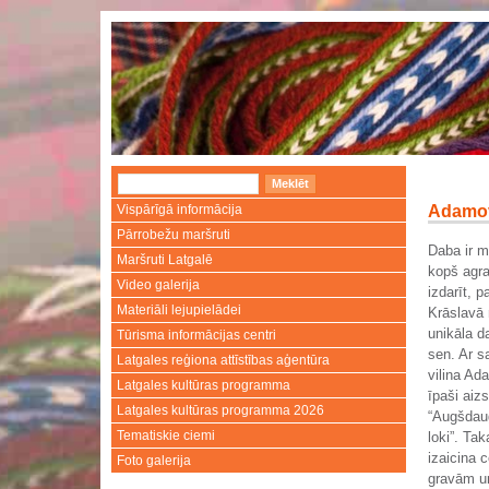
Vispārīgā informācija
Adamov
Pārrobežu maršruti
Daba ir m
Maršruti Latgalē
kopš agra
Video galerija
izdarīt, 
Materiāli lejupielādei
Krāslavā 
unikāla da
Tūrisma informācijas centri
sen. Ar s
Latgales reģiona attīstības aģentūra
vilina Ad
Latgales kultūras programma
īpaši aiz
Latgales kultūras programma 2026
“Augšdau
Tematiskie ciemi
loki”. Ta
izaicina c
Foto galerija
gravām un