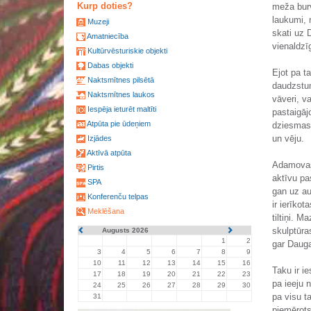
Kurp doties?
meža burv
laukumi, 
Muzeji
skati uz 
Amatniecība
vienaldzī
Kultūrvēsturiskie objekti
Dabas objekti
Ejot pa t
Naktsmītnes pilsētā
daudzstum
Naktsmītnes laukos
vāveri, v
Iespēja ieturēt maltīti
pastaigāj
Atpūta pie ūdeņiem
dziesmas
un vēju.
Izjādes
Aktīvā atpūta
Adamovas 
Pirtis
aktīvu pa
SPA
gan uz au
Konferenču telpas
ir ierīko
Meklēšana
tiltiņi. 
skulptūra
Augusts 2026
1
2
gar Daug
3
4
5
6
7
8
9
10
11
12
13
14
15
16
Taku ir i
17
18
19
20
21
22
23
pa ieeju 
24
25
26
27
28
29
30
pa visu t
31
piemērots