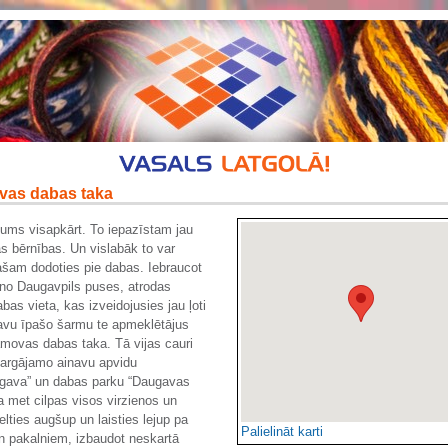
as dabas taka
ums visapkārt. To iepazīstam jau
s bērnības. Un vislabāk to var
pašam dodoties pie dabas. Iebraucot
no Daugavpils puses, atrodas
bas vieta, kas izveidojusies jau ļoti
avu īpašo šarmu te apmeklētājus
amovas dabas taka. Tā vijas cauri
sargājamo ainavu apvidu
gava” un dabas parku “Daugavas
ka met cilpas visos virzienos un
elties augšup un laisties lejup pa
Palielināt karti
 pakalniem, izbaudot neskartā