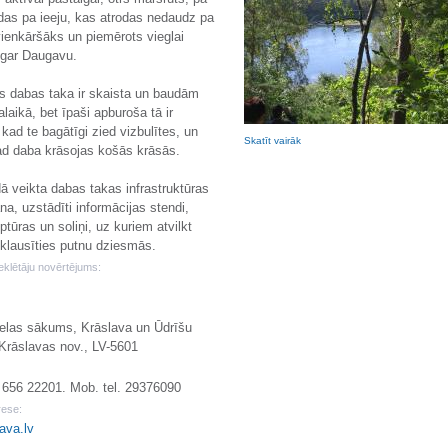
das pa ieeju, kas atrodas nedaudz pa
 vienkāršāks un piemērots vieglai
 gar Daugavu.
 dabas taka ir skaista un baudām
laikā, bet īpaši apburoša tā ir
 kad te bagātīgi zied vizbulītes, un
Skatīt vairāk
ad daba krāsojas košās krāsās.
ā veikta dabas takas infrastruktūras
na, uzstādīti informācijas stendi,
ptūras un soliņi, uz kuriem atvilkt
eklausīties putnu dziesmās.
klētāju novērtējums:
elas sākums, Krāslava un Ūdrīšu
Krāslavas nov., LV-5601
 656 22201. Mob. tel. 29376090
rese:
ava.lv