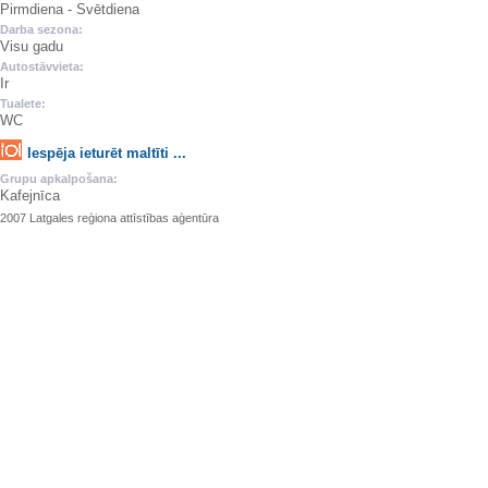
Pirmdiena - Svētdiena
Darba sezona:
Visu gadu
Autostāvvieta:
Ir
Tualete:
WC
Iespēja ieturēt maltīti ...
Grupu apkalpošana:
Kafejnīca
2007 Latgales reģiona attīstības aģentūra