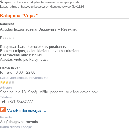
Šī lapa izdrukāta no Latgales tūrisma informācijas portāla.
Lapas adrese: http://visitlatgale.com/lv/objects/view?id=1124
Kafejnīca "Vojaž"
Kafejnīca
Atrodas līdzās šosejai Daugavpils – Rēzekne.
Piedāvā:
Kafejnīcu, bāru, kompleksās pusdienas;
Banketu telpas, galdu klāšanu, svinību rīkošanu;
Bezmaksas autostāvvietu;
Atpūtas vietu pie kafejnīcas.
Darba laiks:
P. - Sv. - 9.00 - 22.00
Lapas apmeklētāju novērtējums:
Adrese:
Šosejas iela 18, Špoģi, Višķu pagasts, Augšdaugavas nov.
Telefoni:
Tel. +371 65452777
Vairāk informācijas ...
Novads:
Augšdaugavas novads
Darba dienas nedēļā: