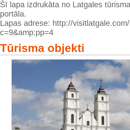
Šī lapa izdrukāta no Latgales tūrisma
portāla.
Lapas adrese: http://visitlatgale.com/l
c=9&amp;pp=4
Tūrisma objekti