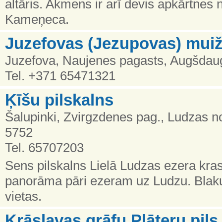
altāris. Akmens ir arī devis apkārtne
Kameņeca.
Juzefovas (Jezupovas) muiž
Juzefova, Naujenes pagasts, Augšdau
Tel. +371 65471321
Ķīšu pilskalns
Šalupinki, Zvirgzdenes pag., Ludzas n
5752
Tel. 65707203
Sens pilskalns Lielā Ludzas ezera kras
panorāma pāri ezeram uz Ludzu. Bla
vietas.
Krāslavas grāfu Plāteru pil