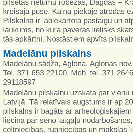
pilsētas rietumu robežas, Dagdas – Kr
kreisajā pusē. Kalna piekājē atrodas 
Pilskalnā ir labiekārtota pastaigu un atp
laukums, no kura paveras lielisks skat
tās apkārtni. Nostāstiem apvīts pilskal
Madelānu pilskalns
Madelānu sādža, Aglona, Aglonas nov.
Tel. 371 653 22100. Mob. tel. 371 264
29118597
Madelānu pilskalnu uzskata par vienu 
Latvijā. Tā relatīvais augstums ir ap 
pilskalns ir bagāts ar arheoloģiskajie
liecina par seno latgaļu nodarbošanos,
celtniecības, rūpniecības un mākslas lī