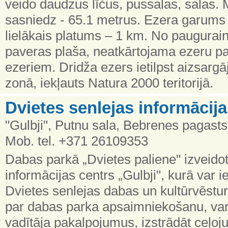
veido daudzus līčus, pussalas, salas.
sasniedz - 65.1 metrus. Ezera garums
lielākais platums – 1 km. No paugurai
paveras plaša, neatkārtojama ezeru 
ezeriem. Dridža ezers ietilpst aizsar
zonā, iekļauts Natura 2000 teritorijā.
Dvietes senlejas informācija
"Gulbji", Putnu sala, Bebrenes pagast
Mob. tel. +371 26109353
Dabas parkā „Dvietes paliene" izveido
informācijas centrs „Gulbji", kurā var i
Dvietes senlejas dabas un kultūrvēstu
par dabas parka apsaimniekošanu, var
vadītāja pakalpojumus, izstrādāt ceļo