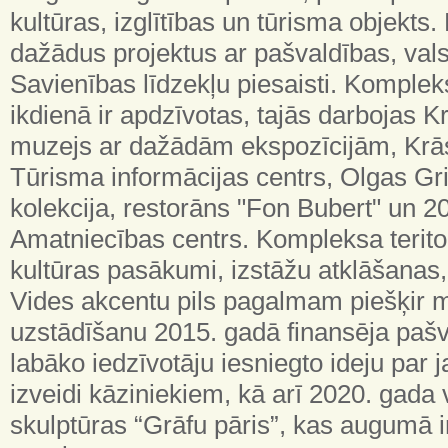
kultūras, izglītības un tūrisma objekts
dažādus projektus ar pašvaldības, val
Savienības līdzekļu piesaisti. Komple
ikdienā ir apdzīvotas, tajās darbojas 
muzejs ar dažādām ekspozīcijām, Krā
Tūrisma informācijas centrs, Olgas Gri
kolekcija, restorāns "Fon Bubert" un 20
Amatniecības centrs. Kompleksa teritor
kultūras pasākumi, izstāžu atklāšanas, 
Vides akcentu pils pagalmam piešķir m
uzstādīšanu 2015. gadā finansēja pašv
labāko iedzīvotāju iesniegto ideju par
izveidi kāziniekiem, kā arī 2020. gada
skulptūras “Grāfu pāris”, kas augumā ir