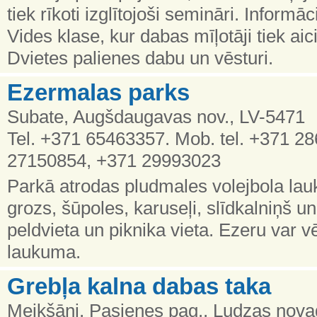
tiek rīkoti izglītojoši semināri. Informā
Vides klase, kur dabas mīļotāji tiek aici
Dvietes palienes dabu un vēsturi.
Ezermalas parks
Subate, Augšdaugavas nov., LV-5471
Tel. +371 65463357. Mob. tel. +371 2
27150854, +371 29993023
Parkā atrodas pludmales volejbola la
grozs, šūpoles, karuseļi, slīdkalniņš u
peldvieta un piknika vieta. Ezeru var vē
laukuma.
Grebļa kalna dabas taka
Meikšāni, Pasienes pag., Ludzas novad