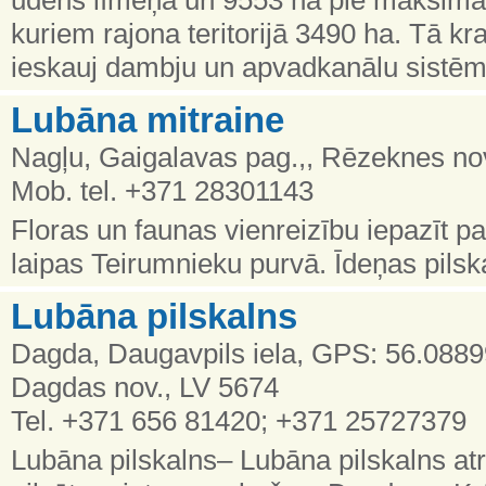
kuriem rajona teritorijā 3490 ha. Tā kras
ieskauj dambju un apvadkanālu sistēm
Lubāna mitraine
Nagļu, Gaigalavas pag.,, Rēzeknes no
Mob. tel. +371 28301143
Floras un faunas vienreizību iepazīt 
laipas Teirumnieku purvā. Īdeņas pilsk
Lubāna pilskalns
Dagda, Daugavpils iela, GPS: 56.0889
Dagdas nov., LV 5674
Tel. +371 656 81420; +371 25727379
Lubāna pilskalns– Lubāna pilskalns a