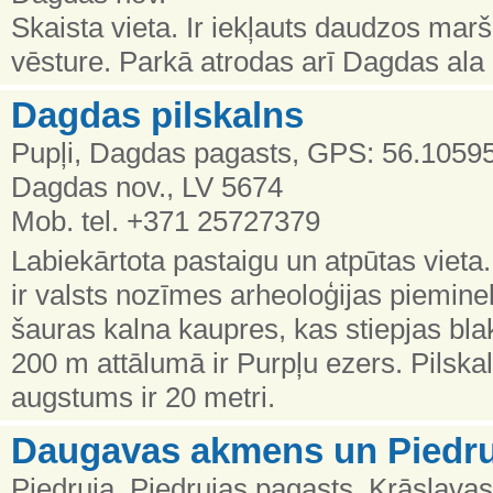
Skaista vieta. Ir iekļauts daudzos marš
vēsture. Parkā atrodas arī Dagdas ala 
Dagdas pilskalns
Pupļi, Dagdas pagasts, GPS: 56.1059
Dagdas nov., LV 5674
Mob. tel. +371 25727379
Labiekārtota pastaigu un atpūtas vieta.
ir valsts nozīmes arheoloģijas piemine
šauras kalna kaupres, kas stiepjas bl
200 m attālumā ir Purpļu ezers. Pilskal
augstums ir 20 metri.
Daugavas akmens un Piedru
Piedruja, Piedrujas pagasts, Krāslava