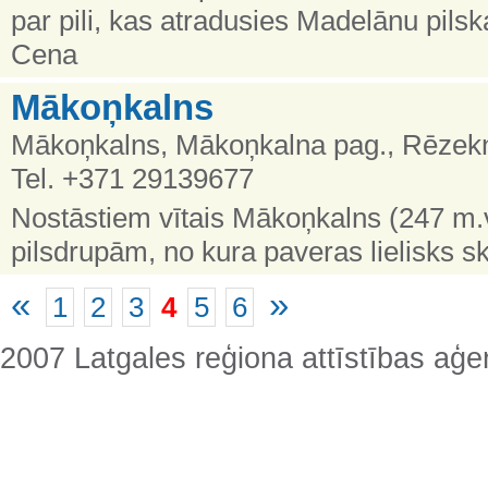
par pili, kas atradusies Madelānu pils
Cena
Mākoņkalns
Mākoņkalns, Mākoņkalna pag., Rēzekn
Tel. +371 29139677
Nostāstiem vītais Mākoņkalns (247 m.v.
pilsdrupām, no kura paveras lielisks s
«
»
1
2
3
4
5
6
2007 Latgales reģiona attīstības aģe