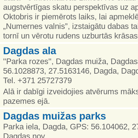
augstvērtīgas skatu perspektīvas uz a
Oktobris ir piemērots laiks, lai apmek
„Numernes valnis”, izstaigātu dabas t
tornī un vērotu rudens uzburtās krās
Dagdas ala
''Parka rozes'', Dagdas muiža, Dagda
56.1028873, 27.5163146, Dagda, Dagd
Tel. +371 25727379
Alā ir dabīgi izveidojies atvērums māks
pazemes ejā.
Dagdas muižas parks
Parka iela, Dagda, GPS: 56.104062, 
Dagdas nov.