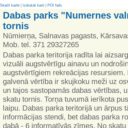
Skatīt kartē
|
Izdrukāt karti
|
POI fails
Dabas parks "Numernes valn
tornis
Nūmierņa, Salnavas pagasts, Kārsavas
Mob. tel. 371 29327265
Dabas parka teritorija radīta lai aizsar
vizuāli augstvērtīgu ainavu un nodroši
augstvērtīgiem rekreācijas resursiem.
galvenā vērtība ir skujkoku meži uz os
un tajos sastopamās dabas vērtības, 
skatu tornis. Torņa tuvumā ierīkota pu
laipu. Dabas parka teritorijā un ārpus tā
informācijas stendi, bet dabas parka 
dabā - 6 informatīvās zīmes. No skatu 