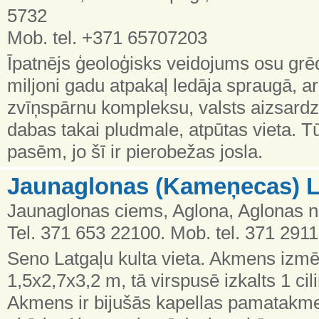
5732
Mob. tel. +371 65707203
Īpatnējs ģeoloģisks veidojums osu grē
miljoni gadu atpakaļ ledāja spraugā, a
zvīņspārnu kompleksu, valsts aizsardzī
dabas takai pludmale, atpūtas vieta. Tūr
pasēm, jo šī ir pierobežas josla.
Jaunaglonas (Kameņecas) L
Jaunaglonas ciems, Aglona, Aglonas n
Tel. 371 653 22100. Mob. tel. 371 291
Seno Latgaļu kulta vieta. Akmens izmēri
1,5x2,7x3,2 m, tā virspusē izkalts 1 ci
Akmens ir bijušās kapellas pamatakmens