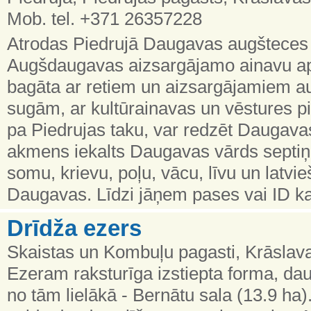
Mob. tel. +371 26357228
Atrodas Piedrujā Daugavas augšteces 
Augšdaugavas aizsargājamo ainavu apvid
bagāta ar retiem un aizsargājamiem a
sugām, ar kultūrainavas un vēstures p
pa Piedrujas taku, var redzēt Daugava
akmens iekalts Daugavas vārds septiņ
somu, krievu, poļu, vācu, līvu un latvie
Daugavas. Līdzi jāņem pases vai ID ka
Drīdža ezers
Skaistas un Kombuļu pagasti, Krāslav
Ezeram raksturīga izstiepta forma, dau
no tām lielākā - Bernātu sala (13.9 ha