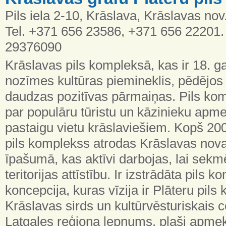
Pils iela 2-10, Krāslava, Krāslavas nov
Tel. +371 656 23586, +371 656 22201. 
29376090
Krāslavas pils kompleksā, kas ir 18. g
nozīmes kultūras piemineklis, pēdējos 
daudzas pozitīvas pārmaiņas. Pils komp
par populāru tūristu un kāzinieku apm
pastaigu vietu krāslaviešiem. Kopš 20
pils komplekss atrodas Krāslavas nov
īpašumā, kas aktīvi darbojas, lai sekm
teritorijas attīstību. Ir izstrādāta pils 
koncepcija, kuras vīzija ir Plāteru pil
Krāslavas sirds un kultūrvēsturiskais 
Latgales reģiona lepnums, plaši apmek