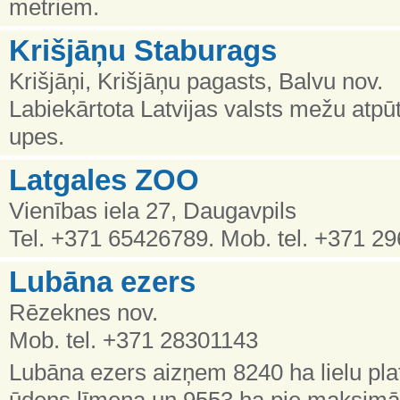
metriem.
Krišjāņu Staburags
Krišjāņi, Krišjāņu pagasts, Balvu nov.
Labiekārtota Latvijas valsts mežu atpūt
upes.
Latgales ZOO
Vienības iela 27, Daugavpils
Tel. +371 65426789. Mob. tel. +371 2
Lubāna ezers
Rēzeknes nov.
Mob. tel. +371 28301143
Lubāna ezers aizņem 8240 ha lielu pla
ūdens līmeņa un 9553 ha pie maksimā