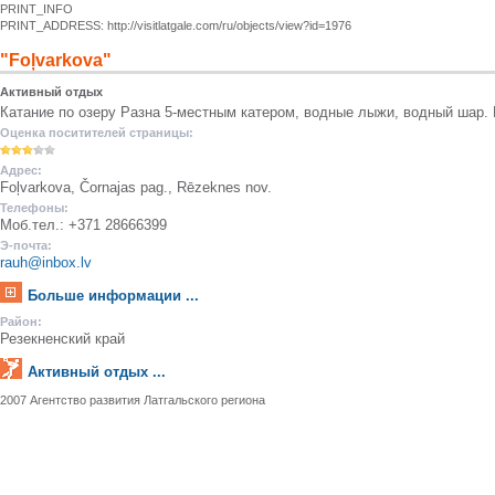
PRINT_INFO
PRINT_ADDRESS: http://visitlatgale.com/ru/objects/view?id=1976
"Foļvarkova"
Активный отдых
Катание по озеру Разна 5-местным катером, водные лыжи, водный шар. 
Оценка поситителей страницы:
Адрес:
Foļvarkova, Čornajas pag., Rēzeknes nov.
Телефоны:
Моб.тел.: +371 28666399
Э-почта:
rauh@inbox.lv
Больше информации ...
Район:
Резекненский край
Активный отдых ...
2007 Агентство развития Латгальского региона