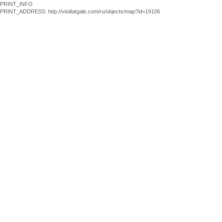
PRINT_INFO
PRINT_ADDRESS: http://visitlatgale.com/ru/objects/map?id=19106