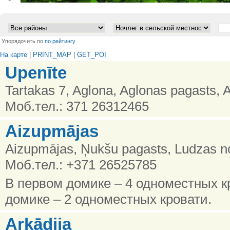
•
Упорядочить по
по рейтингу
На карте
|
PRINT_MAP
|
GET_POI
Upenīte
Tartakas 7, Aglona, Aglonas pagasts, 
Моб.тел.: 371 26312465
Aizupmājas
Aizupmājas, Ņukšu pagasts, Ludzas no
Моб.тел.: +371 26525785
В первом домике – 4 одноместных к
домике – 2 одноместных кровати.
Arkādija