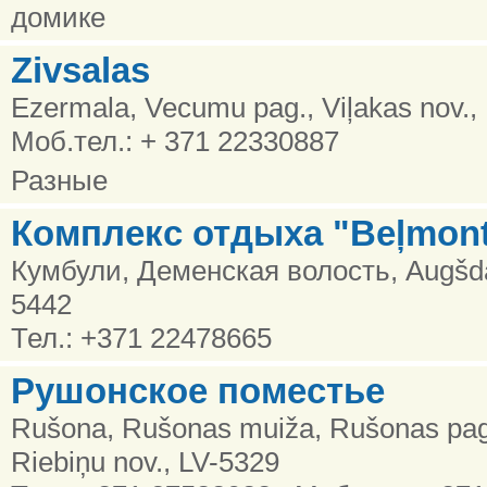
домике
Zivsalas
Ezermala, Vecumu pag., Viļakas nov.,
Моб.тел.: + 371 22330887
Разные
Комплекс отдыха "Beļmont
Кумбули, Деменская волость, Augšda
5442
Тел.: +371 22478665
Рушонское поместье
Rušona, Rušonas muiža, Rušonas paga
Riebiņu nov., LV-5329