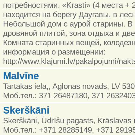
потребностями. «Krasti» (4 места +
находится на берегу Даугавы, в лес
Небольшой дом с аурой старины. В 
дровяной плитой, зона отдыха и две
Комната старинных вещей, колодез
информация о размещении:
http://www.klajumi.lv/pakalpojumi/nakt
Malvīne
Tartakas iela,, Aglonas novads, LV 53
Моб.тел.: 371 26487180, 371 263240
Skerškāni
Skerškāni, Ūdrīšu pagasts, Krāslavas 
Моб.тел.: +371 28285149, +371 2919