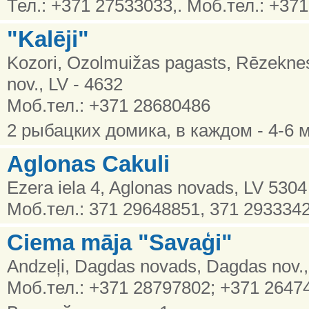
Тел.: +371 27533033,. Моб.тел.: +37
"Kalēji"
Kozori, Ozolmuižas pagasts, Rēzekne
nov., LV - 4632
Моб.тел.: +371 28680486
2 рыбацких домика, в каждом - 4-6 
Aglonas Cakuli
Ezera iela 4, Aglonas novads, LV 5304
Моб.тел.: 371 29648851, 371 293334
Ciema māja "Savaģi"
Andzeļi, Dagdas novads, Dagdas nov.
Моб.тел.: +371 28797802; +371 2647