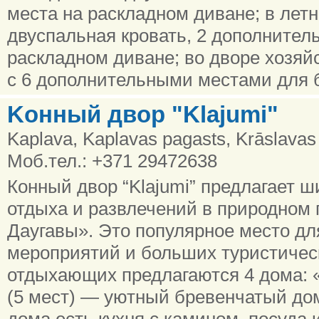
места на раскладном диване; в летн
двуспальная кровать, 2 дополнител
раскладном диване; во дворе хозяй
с 6 дополнительными местами для 
Kонный двор "Klajumi"
Kaplava, Kaplavas pagasts, Krāslavas
Моб.тел.: +371 29472638
Конный двор “Klajumi” предлагает ш
отдыха и развлечений в природном 
Даугавы». Это популярное место дл
мероприятий и больших туристическ
отдыхающих предлагаются 4 домa: «K
(5 мест) — уютный бревенчатый до
дома есть кухня с камином, посуда 