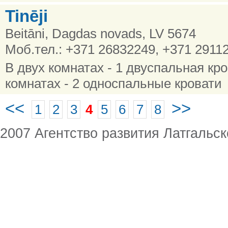
Tinēji
Beitāni, Dagdas novads, LV 5674
Моб.тел.: +371 26832249, +371 2911
В двух комнатах - 1 двуспальная кро
комнатах - 2 односпальные кровати
<<
>>
1
2
3
4
5
6
7
8
2007 Агентство развития Латгальск