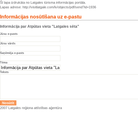
Šī lapa izdrukāta no Latgales tūrisma informācijas portāla.
Lapas adrese: http://visitlatgale.com/lv/objects/pdf/send?id=1936
Informācijas nosūtīšana uz e-pastu
Informācija par Atpūtas vieta "Latgales sēta"
Jūsu e-pasts
Jūsu vārds
Saņēmēja e-pasts
Tēma
Teksts
2007 Latgales reģiona attīstības aģentūra