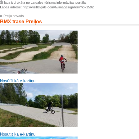
Šī lapa izdrukāta no Latgales tūrisma informācijas portāla.
Lapas adrese: http://visitlatgale.com/lv/images/gallery?id=1592
»
Preiļu novads
BMX trase Preiļos
Nosūtīt kā e-kartiņu
Nosūtīt kā e-kartiņu