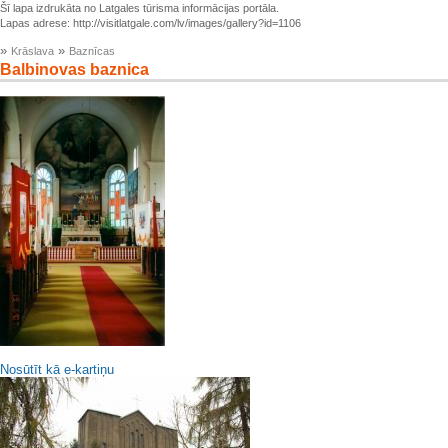
Šī lapa izdrukāta no Latgales tūrisma informācijas portāla.
Lapas adrese: http://visitlatgale.com/lv/images/gallery?id=1106
»
»
Krāslava
Baznīcas
Balbinovas baznica
Nosūtīt kā e-kartiņu