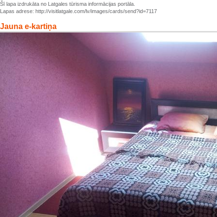
Šī lapa izdrukāta no Latgales tūrisma informācijas portāla.
Lapas adrese: http://visitlatgale.com/lv/images/cards/send?id=7117
Jauna e-kartiņa