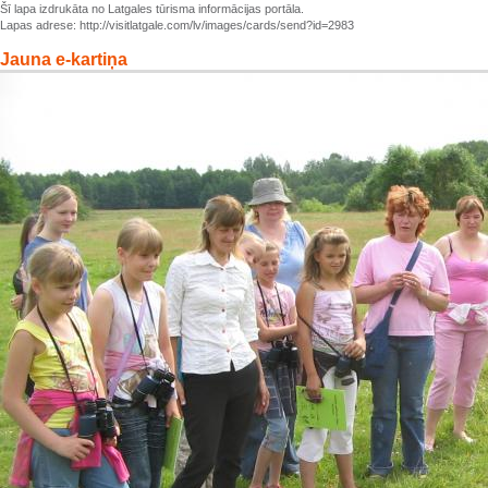
Šī lapa izdrukāta no Latgales tūrisma informācijas portāla.
Lapas adrese: http://visitlatgale.com/lv/images/cards/send?id=2983
Jauna e-kartiņa