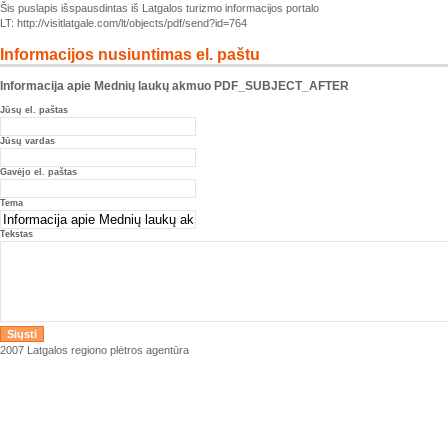
Šis puslapis išspausdintas iš Latgalos turizmo informacijos portalo
LT: http://visitlatgale.com/lt/objects/pdf/send?id=764
Informacijos nusiuntimas el. paštu
Informacija apie Mednių laukų akmuo PDF_SUBJECT_AFTER
Jūsų el. paštas
Jūsų vardas
Gavėjo el. paštas
Tema
Tekstas
2007 Latgalos regiono plėtros agentūra