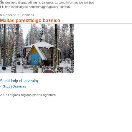
Šis puslapis išspausdintas iš Latgalos turizmo informacijos portalo
LT: http://visitlatgale.com/lt/images/gallery?id=795
»
»
Rēzekne
Baznīcas
Maltas pareizticīgo baznīca
Siųsti kaip el. atviruką
« Grįžti į Baznīcas
2007 Latgalos regiono plėtros agentūra