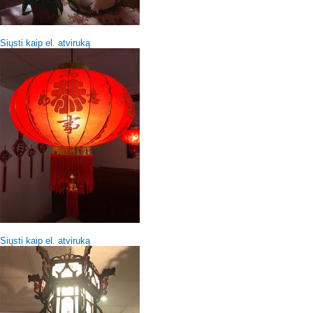
Siųsti kaip el. atviruką
Siųsti kaip el. atviruką