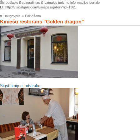
Šis puslapis išspausdintas iš Latgalos turizmo informacijos portalo
LT: http://visitlatgale.com/lt/images/gallery?id=1361
»
»
Daugavpils
Ēdināšana
Ķīniešu restorāns "Golden dragon"
Siųsti kaip el. atviruką