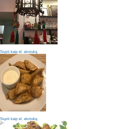
Siųsti kaip el. atviruką
Siųsti kaip el. atviruką