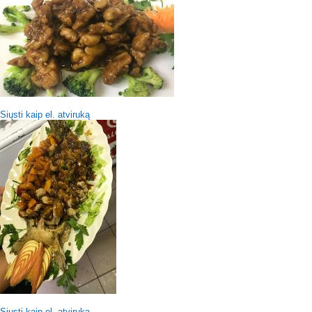
Siųsti kaip el. atviruką
Siųsti kaip el. atviruką