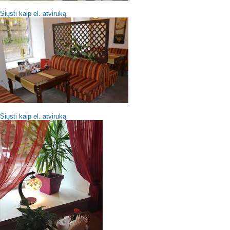
Siųsti kaip el. atviruką
Siųsti kaip el. atviruką