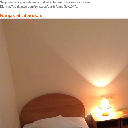
Šis puslapis išspausdintas iš Latgalos turizmo informacijos portalo
LT: http://visitlatgale.com/lt/images/cards/send?id=10471
Naujas el. atvirukas