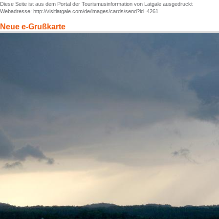
Diese Seite ist aus dem Portal der Tourismusinformation von Latgale ausgedruckt
Webadresse: http://visitlatgale.com/de/images/cards/send?id=4261
Neue e-Grußkarte