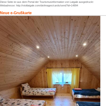
Diese Seite ist aus dem Portal der Tourismusinformation von Latgale ausgedruckt
Webadresse: http://visitlatgale.com/de/images/cards/send?id=14894
Neue e-Grußkarte